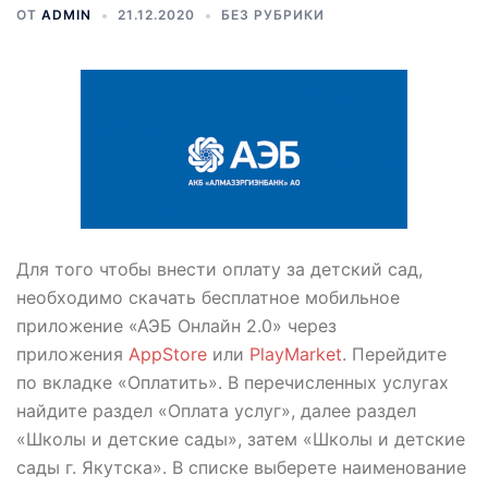
ОТ
ADMIN
21.12.2020
БЕЗ РУБРИКИ
Для того чтобы внести оплату за детский сад,
необходимо скачать бесплатное мобильное
приложение «АЭБ Онлайн 2.0» через
приложения
AppStore
или
PlayMarket
. Перейдите
по вкладке «Оплатить». В перечисленных услугах
найдите раздел «Оплата услуг», далее раздел
«Школы и детские сады», затем «Школы и детские
сады г. Якутска». В списке выберете наименование