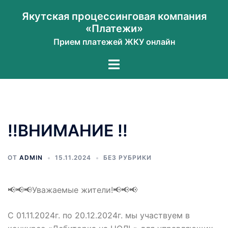
Перейти
Якутская процессинговая компания
к
«Платежи»
содержимому
Прием платежей ЖКУ онлайн
Переключатель
меню
‼️ВНИМАНИЕ ‼️
ОТ
ADMIN
15.11.2024
БЕЗ РУБРИКИ
📢📢📢Уважаемые жители!📢📢📢
С 01.11.2024г. по 20.12.2024г. мы участвуем в