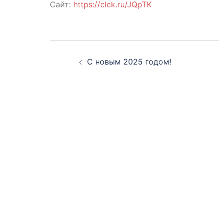
Сайт:
https://clck.ru/JQpTK
Навигация
С новым 2025 годом!
по
записям