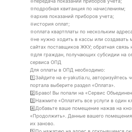
❇️передача показаний приборов учета;
❇️подробная квитанция по начислениям;
❇️архив показаний приборов учета;
❇️история оплат;
❇️оплата квартплаты по нескольким адрес
❇️не нужно ходить в кассы или создавать
сайтах поставщиков ЖКУ; обратная связь
❇️для граждан, получающих субсидии на о
сервиса ОПД
Для оплаты в ОПД необходимо:
1️⃣Зайдите на e-yakutia.ru, авторизуйтесь 
портала выберите раздел «Оплата».
2️⃣Браво! Вы попали на «Сервис Объедин
3️⃣Нажмите «Оплатить все услуги в один к
4️⃣Добавьте ваше помещение нажав на кно
«Продолжить». Данные вашего помещения 
их заново.
5️⃣По нажатию на адрес в открывшемся ок