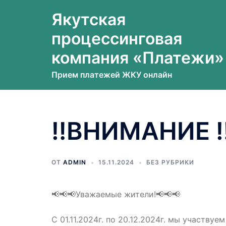
Перейти
Якутская
к
содержимому
процессинговая
компания «Платежи»
Прием платежей ЖКУ онлайн
‼️ВНИМАНИЕ ‼
ОТ
ADMIN
15.11.2024
БЕЗ РУБРИКИ
📢📢📢Уважаемые жители!📢📢📢
С 01.11.2024г. по 20.12.2024г. мы участв