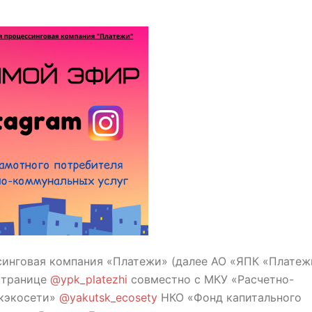
инговая компания «Платежи» (далее АО «ЯПК «Платеж
странице
@ypk_platezhi
совместно с МКУ «Расчетно-
кэкосети»
@yakutsk_ecosety
НКО «Фонд капитального